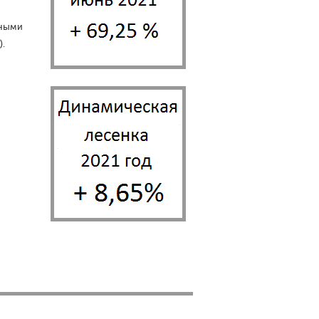
чными
.