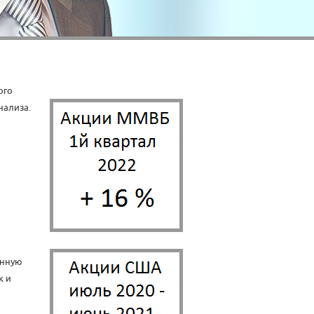
ого
нализа.
анную
к и