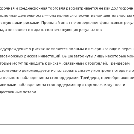
срочная и среднесрочная торговля рассматривается не как долгосрочн
иционная деятельность — она является спекулятивной деятельностью 
тствующими рисками. Прошлый опыт не определяет финансовые резул
м, а позволяет ожидать соответствующих результатов.
едупреждение о рисках не является полным и исчерпывающим переч
евозможных рисков инвестиций. Выше затронуты лишь некоторые мо
торые могут приводить к рискам, связанным с торговлей. Трейдерам
стоятельно рекомендуется использовать систему контроля потерь на 
ательного наблюдения за стоп-ордерами. Трейдеры, пренебрегающие
авилами наблюдения за стоп-ордерами при торговле, могут нести
щественные потери.