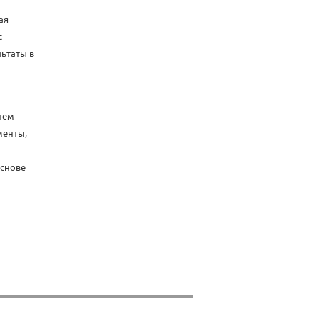
ая
с
ьтаты в
нем
менты,
основе