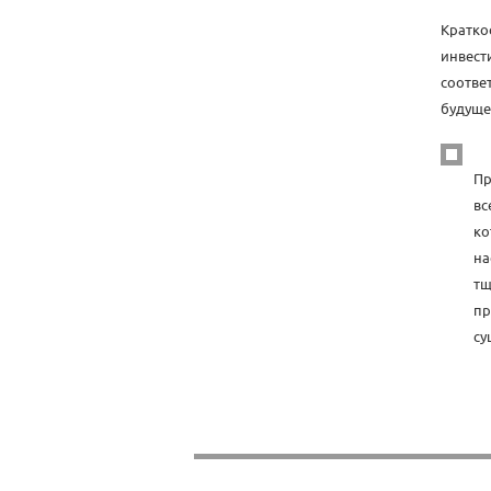
Кратко
инвест
соотве
будуще
Пр
вс
ко
на
тщ
пр
су