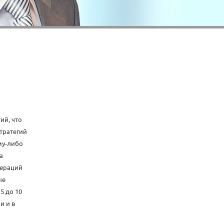
ий, что
тратегий
му-либо
а
пераций
ые
5 до 10
и и в